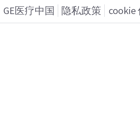
GE医疗中国
隐私政策
cooki