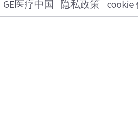
GE医疗中国
隐私政策
cooki