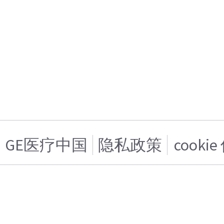
GE医疗中国
隐私政策
cooki