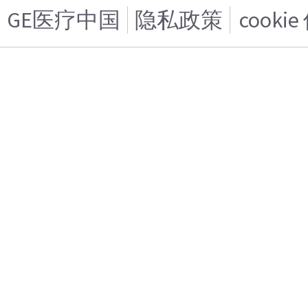
GE医疗中国
隐私政策
cooki