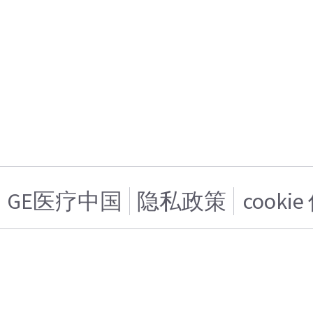
GE医疗中国
隐私政策
cooki