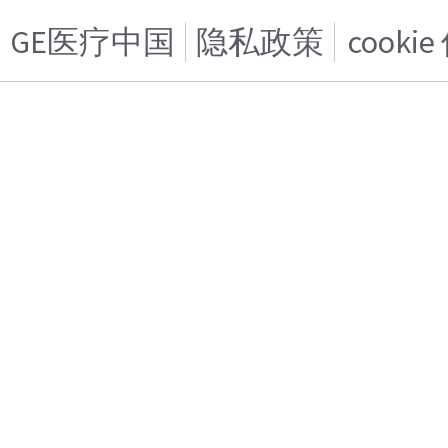
GE医疗中国
隐私政策
cooki