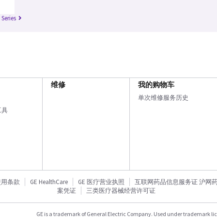
 Series
维修
我的购物车
单次维修服务历史
工具
使用条款
GE HealthCare
GE 医疗营业执照
互联网药品信息服务证 沪网药信备
案凭证
三类医疗器械经营许可证
GE is a trademark of General Electric Company. Used under trademark li