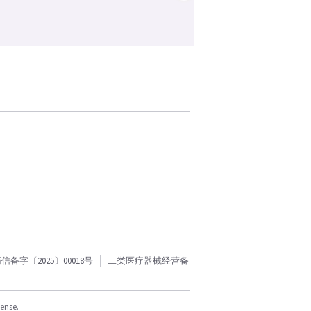
字〔2025〕00018号
二类医疗器械经营备
cense.