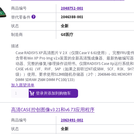
商品编号
2048752-001
2046388-001
替代零备件
状态
全新
制造商
GE医疗
描述
Case RADISYS XP高清图片 V 2.X（仅限Case V 6.61使用）。完整FRU套
含带有Win XP Pro Img v2.x装置的全新高清预成像器、最新热敏编写器I
动器、完整的修复/修理操作说明书。仅限RADISYS Case Xp运行系统和
CASE v6.61（VF、RVF、SAP（如果之前听过NT或SBW、SCF、R3X、SH
级））使用。要求使用512MB随机存储器（2个；2040646-001 MEMORY
DIMM SDRAM 256M DIMM PC100/133）
加入愿望清单
登录并添加到购物车
高清CASE控创图像v3.21和v6.73应用程序
商品编号
2063491-002
状态
全新