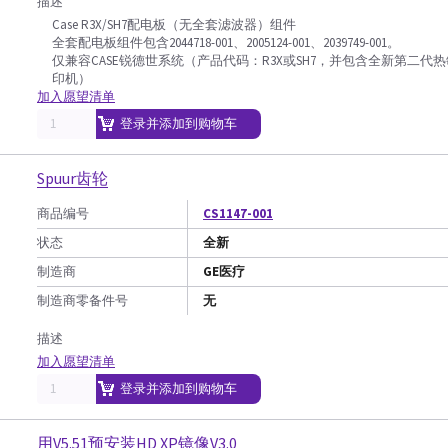
描述
Case R3X/SH7配电板（无全套滤波器）组件
全套配电板组件包含2044718-001、2005124-001、2039749-001。
仅兼容CASE锐德世系统（产品代码：R3X或SH7，并包含全新第二代
印机）
加入愿望清单
登录并添加到购物车
Spuur齿轮
商品编号
CS1147-001
状态
全新
制造商
GE医疗
制造商零备件号
无
描述
加入愿望清单
登录并添加到购物车
用V5.51预安装HD XP镜像V3.0