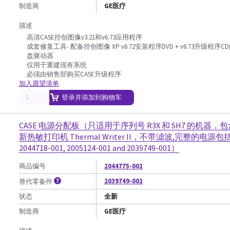
制造商
GE医疗
描述
高清CASE控创图像v3.21和v6.73应用程序
成套修复工具- 配备控创图像 XP v6.72安装程序DVD + v6.73升级程序C
盘驱动器
仅用于重建现有系统
必须由销售部购买CASE升级程序
加入愿望清单
登录并添加到购物车
CASE 电源分配板（只适用于序列号 R3X 和 SH7 的机器，包
新热敏打印机 Thermal Writer II，不带滤波,完整的电源包
2044718-001, 2005124-001 and 2039749-001）
商品编号
2044775-001
2039749-001
替代零备件
状态
全新
制造商
GE医疗