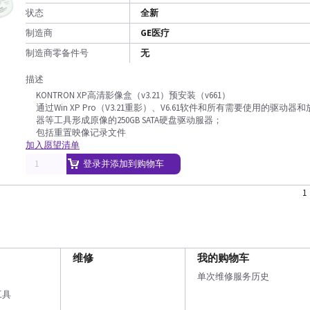
状态
全新
制造商
GE医疗
制造商零备件号
无
描述
KONTRON XP高清影像盒（v3.21）预安装（v661）
通过Win XP Pro（V3.21重影）、V6.61软件和所有需要使用的驱动器
器等工具形成原像的250GB SATA硬盘驱动服器；
包括重置映像记录文件
加入愿望清单
登录并添加到购物车
1
维修
我的购物车
单次维修服务历史
工具