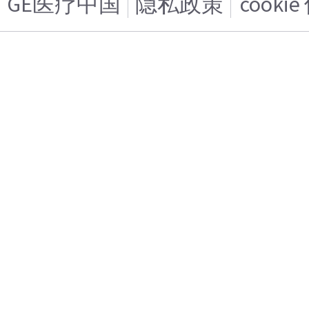
GE医疗中国
隐私政策
cooki