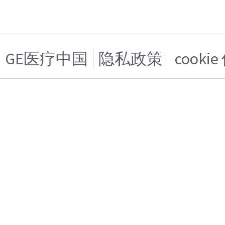
GE医疗中国
隐私政策
cooki