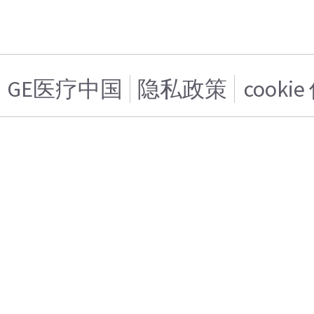
GE医疗中国
隐私政策
cooki