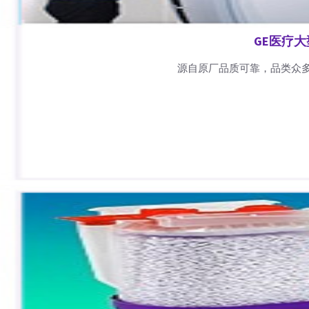
GE医疗
源自原厂品质可靠，品类众