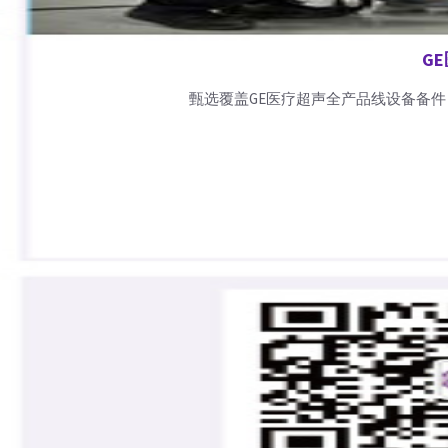
G
甄选覆盖GE医疗超声全产品线设备备