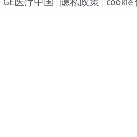
GE医疗中国
隐私政策
cooki