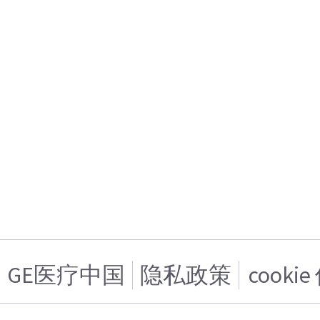
GE医疗中国
隐私政策
cooki