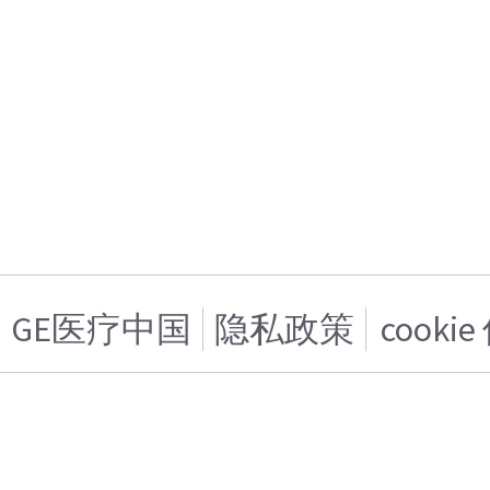
GE医疗中国
隐私政策
cooki