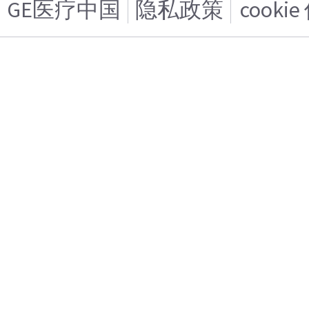
GE医疗中国
隐私政策
cooki