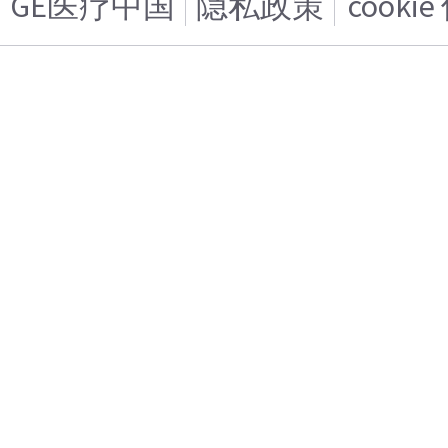
GE医疗中国
隐私政策
cooki