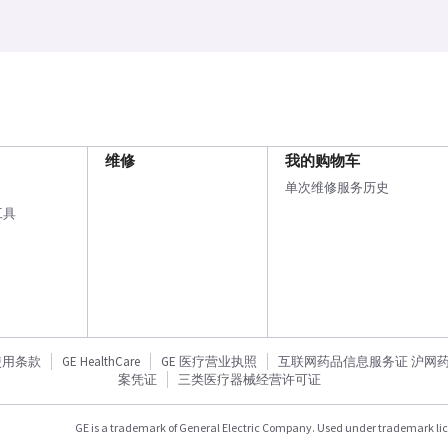
维修
我的购物车
单次维修服务历史
工具
使用条款
GE HealthCare
GE 医疗营业执照
互联网药品信息服务证 沪网药信备
案凭证
三类医疗器械经营许可证
GE is a trademark of General Electric Company. Used under trademark li