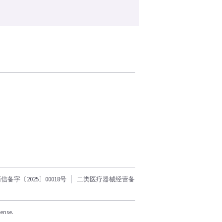
字〔2025〕00018号
二类医疗器械经营备
cense.