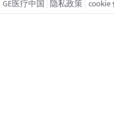
GE医疗中国
隐私政策
cooki