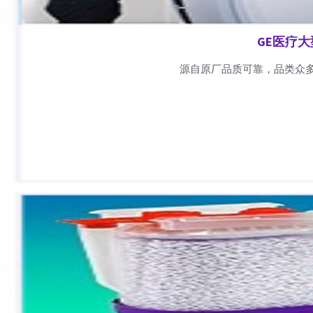
GE医疗
源自原厂品质可靠，品类众