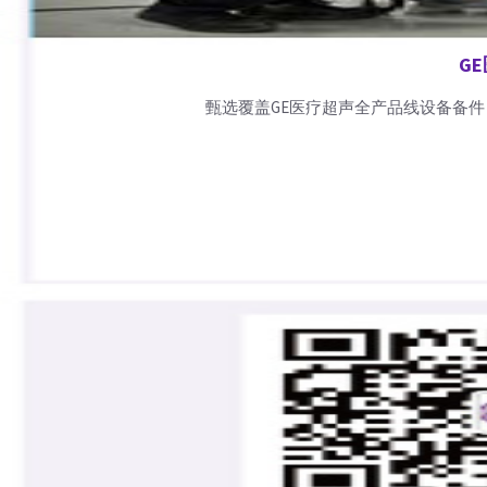
G
甄选覆盖GE医疗超声全产品线设备备