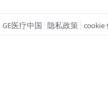
GE医疗中国
隐私政策
cooki