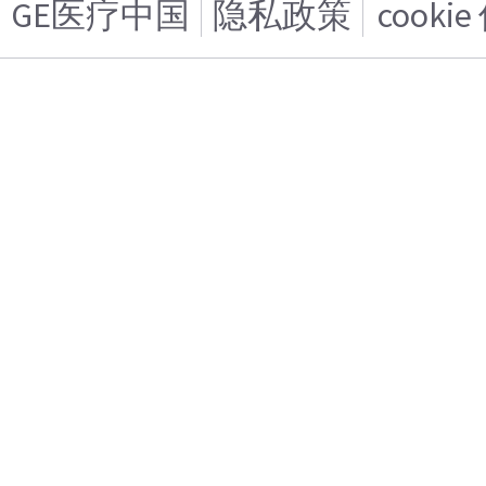
GE医疗中国
隐私政策
cooki