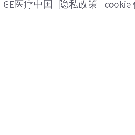
GE医疗中国
隐私政策
cooki