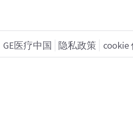
GE医疗中国
隐私政策
cooki