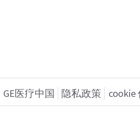
GE医疗中国
隐私政策
cooki