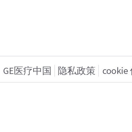
GE医疗中国
隐私政策
cooki