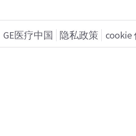
GE医疗中国
隐私政策
cooki