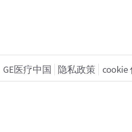
GE医疗中国
隐私政策
cooki