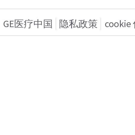
GE医疗中国
隐私政策
cooki