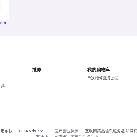
ator
维修
我的购物车
单次维修服务历史
工具
使用条款
GE HealthCare
GE 医疗营业执照
互联网药品信息服务证 沪网药信备
案凭证
三类医疗器械经营许可证