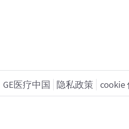
GE医疗中国
隐私政策
cooki