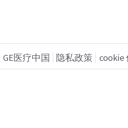
GE医疗中国
隐私政策
cooki