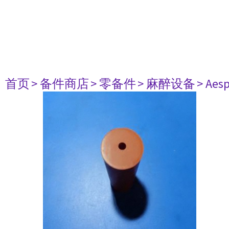
首页
> 备件商店
> 零备件
> 麻醉设备
> Aesp