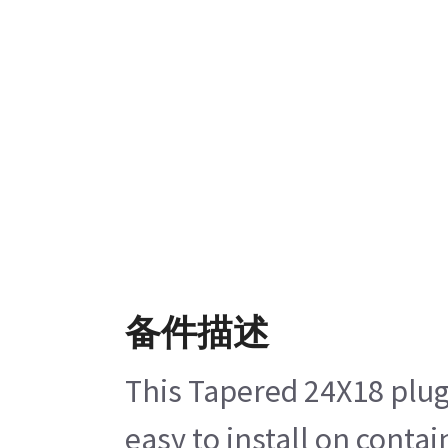
备件描述
This Tapered 24X18 plug
easy to install on conta