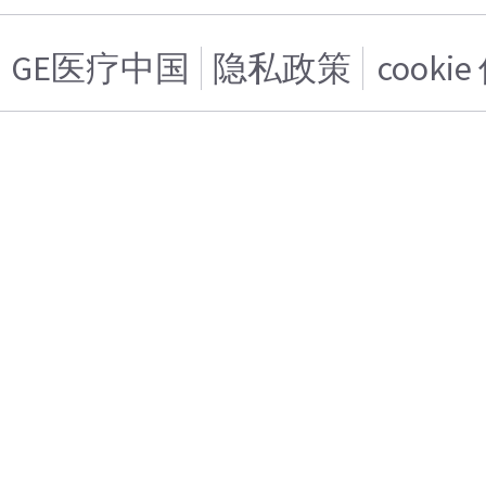
GE医疗中国
隐私政策
cooki