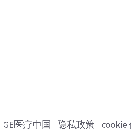
GE医疗中国
隐私政策
cooki