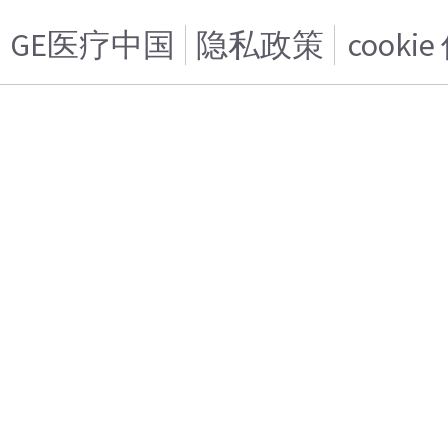
GE医疗中国
隐私政策
cooki