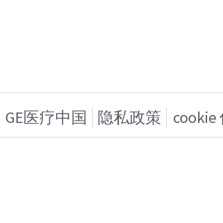
GE医疗中国
隐私政策
cooki