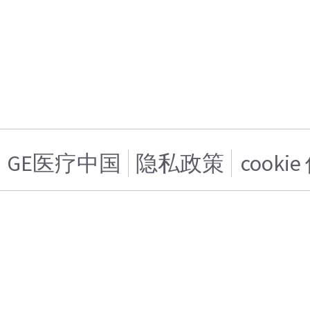
GE医疗中国
隐私政策
cooki