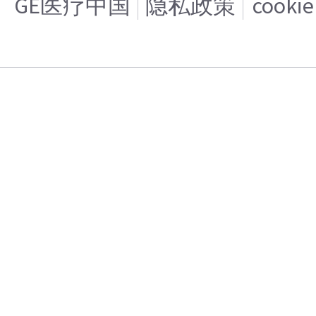
GE医疗中国
隐私政策
cooki