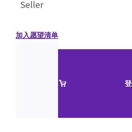
Seller
加入愿望清单
登