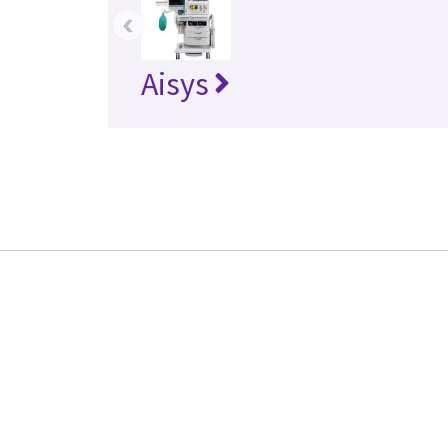
‹
Aisys