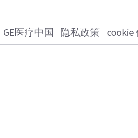
GE医疗中国
隐私政策
cooki