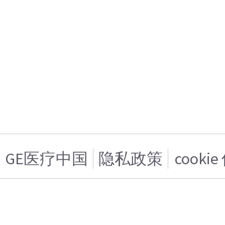
GE医疗中国
隐私政策
cooki