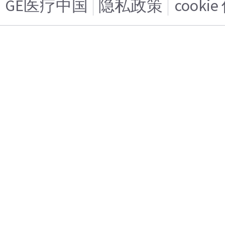
GE医疗中国
隐私政策
cooki