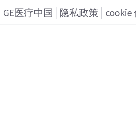
GE医疗中国
隐私政策
cooki