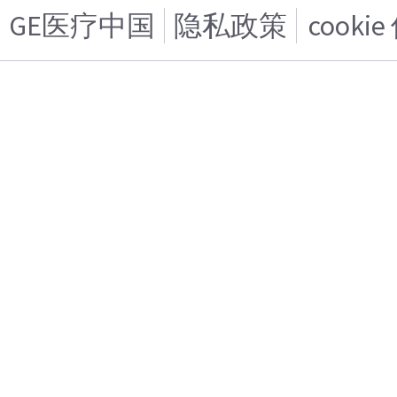
GE医疗中国
隐私政策
cooki