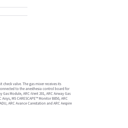
 check valve. The gas mixer receives its
connected to the anesthesia control board for
ay Gas Module, ARC iVent 201, ARC Airway Gas
RC Aisys, MS CARESCAPE™ Monitor B850, ARC
 ADU, ARC Avance Carestation and ARC Aespire