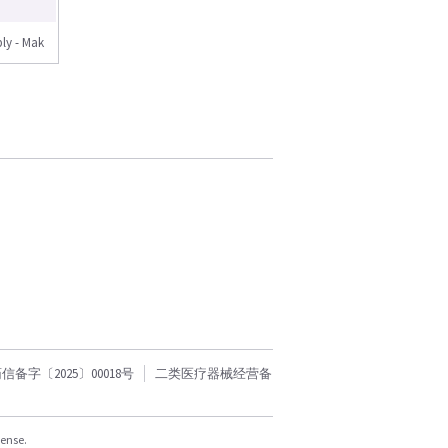
ly - Mak
字〔2025〕00018号
二类医疗器械经营备
cense.