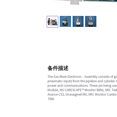
备件描述
The Gas Mixer Electronic - Assembly consists of g
pneumatic inputs from the pipeline and cylinder.
power and communications. These are being used
Module, MS CARESCAPE™ Monitor B850, ARC Testi
Avance CS2, Unassigned MV, ARC Monitor CardioC
7900.