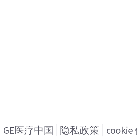
GE医疗中国
隐私政策
cooki