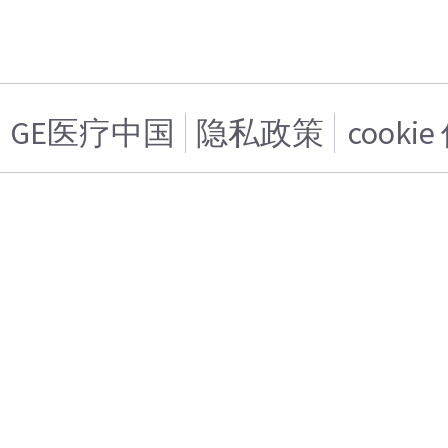
GE医疗中国
隐私政策
cooki