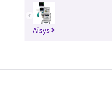
‹
Aisys