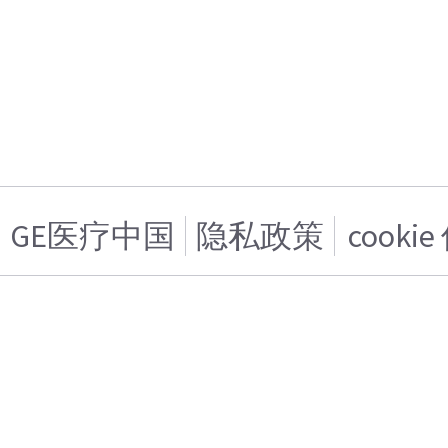
GE医疗中国
隐私政策
cooki