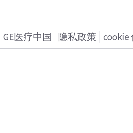
GE医疗中国
隐私政策
cooki