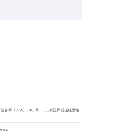
字〔2025〕00018号
二类医疗器械经营备
cense.