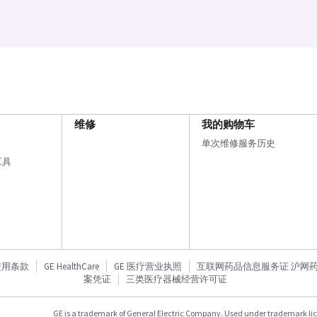
维修
我的购物车
单次维修服务历史
工具
使用条款
GE HealthCare
GE 医疗营业执照
互联网药品信息服务证 沪网药信备
案凭证
三类医疗器械经营许可证
GE is a trademark of General Electric Company. Used under trademark li