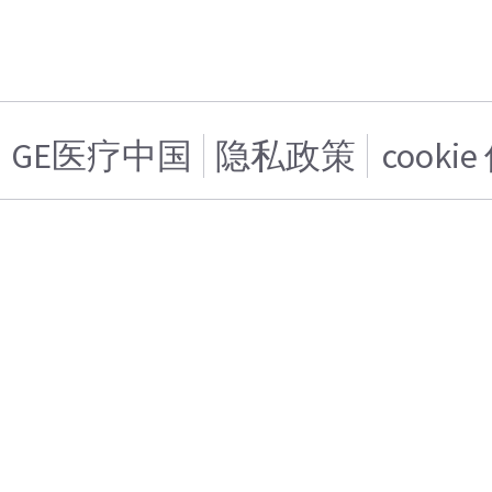
GE医疗中国
隐私政策
cooki